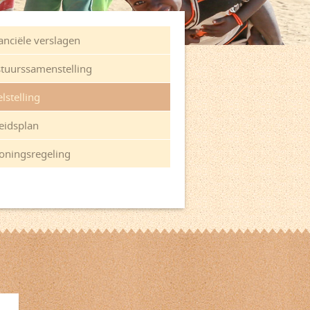
anciële verslagen
tuurssamenstelling
lstelling
eidsplan
oningsregeling