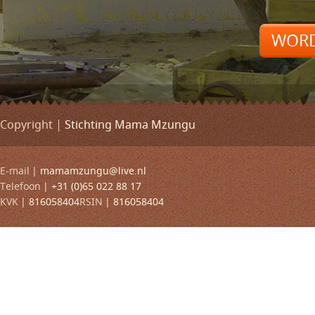
WORD
Copyright
Stichting Mama Mzungu
E-mail
mamamzungu@live.nl
Telefoon
+31 (0)65 022 88 17
KVK
816058404
RSIN
816058404