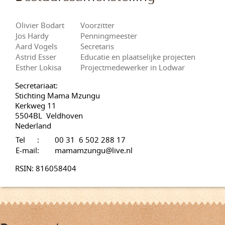
Olivier Bodart
Voorzitter
Jos Hardy
Penningmeester
Aard Vogels
Secretaris
Astrid Esser
Educatie en plaatselijke projecten
Esther Lokisa
Projectmedewerker in Lodwar
Secretariaat:
Stichting Mama Mzungu
Kerkweg 11
5504BL Veldhoven
Nederland
Tel :
00 31 6 502 288 17
E-mail:
mamamzungu@live.nl
RSIN: 816058404